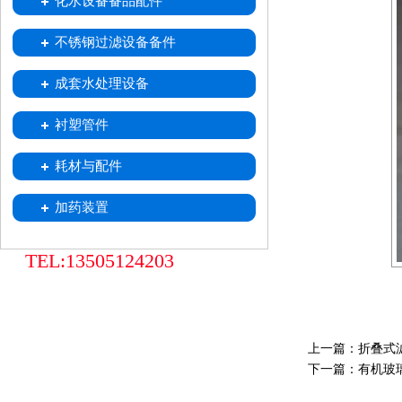
化水设备备品配件
喷射器
不锈钢移动式树脂小车
树脂捕捉器
酸雾吸收器
不锈钢过滤设备备件
中排装置
不锈钢滤水帽
不锈钢滤元
成套水处理设备
衬塑管件
耗材与配件
加药装置
TEL:13505124203
上一篇：
折叠式
下一篇：
有机玻