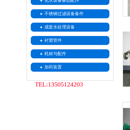
化水设备备品配件
喷射器
不锈钢移动式树脂小车
树脂捕捉器
酸雾吸收器
不锈钢过滤设备备件
中排装置
不锈钢滤水帽
不锈钢滤元
成套水处理设备
衬塑管件
耗材与配件
加药装置
TEL:13505124203