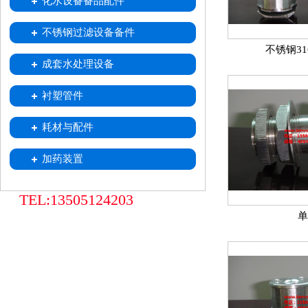
化水设备备品配件
喷射器
不锈钢移动式树脂小车
树脂捕捉器
酸雾吸收器
不锈钢过滤设备备件
不锈钢3
中排装置
不锈钢滤水帽
不锈钢滤元
成套水处理设备
衬塑管件
耗材与配件
加药装置
TEL:13505124203
单