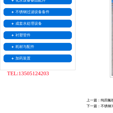
化水设备备品配件
喷射器
不锈钢移动式树脂小车
树脂捕捉器
酸雾吸收器
不锈钢过滤设备备件
中排装置
不锈钢滤水帽
不锈钢滤元
成套水处理设备
衬塑管件
耗材与配件
加药装置
TEL:13505124203
上一篇：
纯四氟
下一篇：
不锈钢3