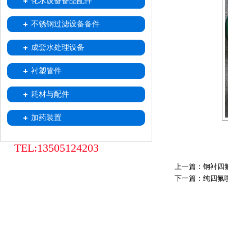
化水设备备品配件
喷射器
不锈钢移动式树脂小车
树脂捕捉器
酸雾吸收器
不锈钢过滤设备备件
中排装置
不锈钢滤水帽
不锈钢滤元
成套水处理设备
衬塑管件
耗材与配件
加药装置
TEL:13505124203
上一篇：
钢衬四
下一篇：
纯四氟